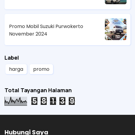
Promo Mobil Suzuki Purwokerto
November 2024
Label
harga
promo
Total Tayangan Halaman
5
8
1
3
9
Hubungi Saya