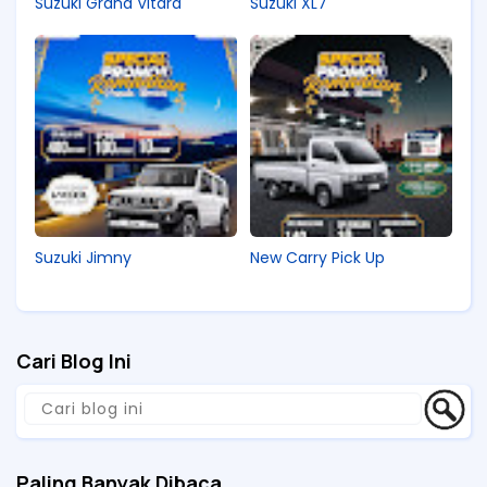
Suzuki Grand Vitara
Suzuki XL7
Suzuki Jimny
New Carry Pick Up
Cari Blog Ini
Paling Banyak Dibaca