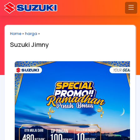
Home
»
harga
»
Suzuki Jimny